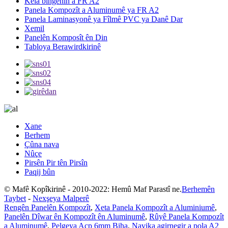
Kela bingehîn a FR A2
Panela Kompozît a Aluminumê ya FR A2
Panela Laminasyonê ya Fîlmê PVC ya Danê Dar
Xemil
Panelên Komposît ên Din
Tabloya Berawirdkirinê
Xane
Berhem
Çûna nava
Nûçe
Pirsên Pir tên Pirsîn
Paqij bûn
© Mafê Kopîkirinê - 2010-2022: Hemû Maf Parastî ne.
Berhemên
Taybet
-
Nexşeya Malperê
Rengên Panelên Kompozît
,
Xeta Panela Kompozît a Aluminiumê
,
Panelên Dîwar ên Kompozît ên Aluminumê
,
Rûyê Panela Kompozît
a Aluminumê
,
Pelgeya Acp 6mm Biha
,
Navika agirnegir a pola A2