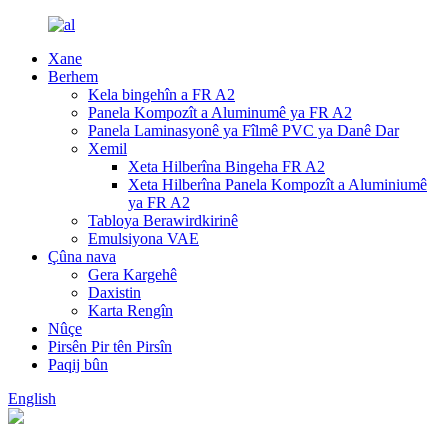
Xane
Berhem
Kela bingehîn a FR A2
Panela Kompozît a Aluminumê ya FR A2
Panela Laminasyonê ya Fîlmê PVC ya Danê Dar
Xemil
Xeta Hilberîna Bingeha FR A2
Xeta Hilberîna Panela Kompozît a Aluminiumê
ya FR A2
Tabloya Berawirdkirinê
Emulsiyona VAE
Çûna nava
Gera Kargehê
Daxistin
Karta Rengîn
Nûçe
Pirsên Pir tên Pirsîn
Paqij bûn
English