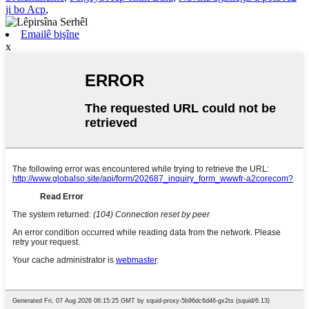
ji bo Acp
,
Emailê bişîne
x