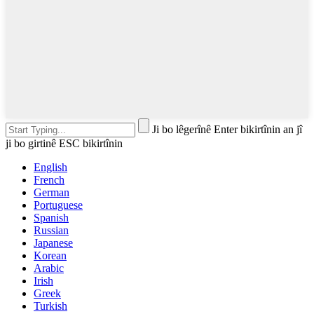
Ji bo lêgerînê Enter bikirtînin an jî
ji bo girtinê ESC bikirtînin
English
French
German
Portuguese
Spanish
Russian
Japanese
Korean
Arabic
Irish
Greek
Turkish