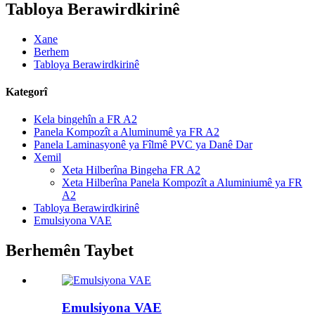
Tabloya Berawirdkirinê
Xane
Berhem
Tabloya Berawirdkirinê
Kategorî
Kela bingehîn a FR A2
Panela Kompozît a Aluminumê ya FR A2
Panela Laminasyonê ya Fîlmê PVC ya Danê Dar
Xemil
Xeta Hilberîna Bingeha FR A2
Xeta Hilberîna Panela Kompozît a Aluminiumê ya FR
A2
Tabloya Berawirdkirinê
Emulsiyona VAE
Berhemên Taybet
Emulsiyona VAE