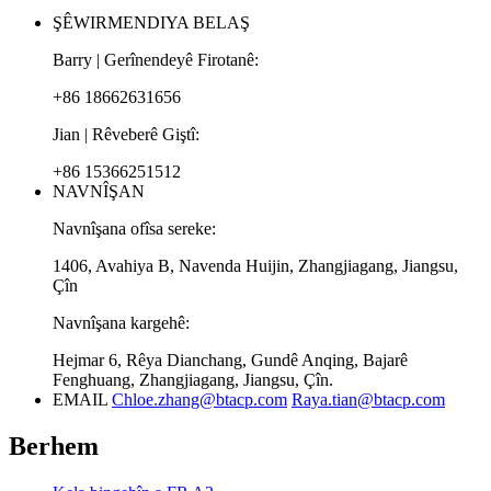
ŞÊWIRMENDIYA BELAŞ
Barry | Gerînendeyê Firotanê:
+86 18662631656
Jian | Rêveberê Giştî:
+86 15366251512
NAVNÎŞAN
Navnîşana ofîsa sereke:
1406, Avahiya B, Navenda Huijin, Zhangjiagang, Jiangsu,
Çîn
Navnîşana kargehê:
Hejmar 6, Rêya Dianchang, Gundê Anqing, Bajarê
Fenghuang, Zhangjiagang, Jiangsu, Çîn.
EMAIL
Chloe.zhang@btacp.com
Raya.tian@btacp.com
Berhem